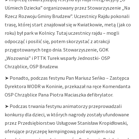
Uśmiech Dziecka” organizowany przez Stowarzyszenie „Na
Rzecz Rozwoju Gminy Brudzew”. Uczestnicy Rajdu pokonali
trasę, której start znajdował się w Kwiatkowie, metą (jak co
roku) był park w Kolnicy. Tutaj uczestnicy rajdu – mogli
odpocząć i posilić się, potem skorzystać z atrakcji
przygotowanych tego dnia. Stowarzyszenie, GOK
„Wozownia” i PTTK Turek wsparły Jednostki- OSP
Chrząblice, OSP Brudzew.
➤ Ponadto, podczas festynu Pan Mariusz Seńko – Zastępca
Dyrektora WODR w Koninie, przekazał na ręce Komendanta
OSP Chrząblice Pana Piotra Maciaszka defibrylator.
➤ Podczas trwania festynu animatorzy przeprowadzali
konkursy dla dzieci, w których nagrody zostały ufundowane
przez Przedsiębiorstwo Usługowe Stanisław Kropidłowski,
oferujące przyczepę kempingową pod wynajem oraz