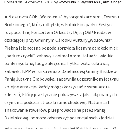
Posted on
14 czerwca, 2024
by
wozownia
in
Wydarzenia
,
Aktualności
➤ 9 czerwca GOK „Wozownia” był organizatorem „Festynu
Rodzinnego”, który odbył się w kolnickim parku. Festyn
rozpoczął się koncertem Orkiestry Dętej OSP Brudzew,
działającej przy Gminnym Ośrodku Kultury „Wozownia”.
Piękna i słoneczna pogoda sprzyjała licznym atrakcjom tj.:
„park rozrywki”, zabawy z animatorem, tatuaże, wielkie
bańki mydlane, lody, zakręcona frytka, wata cukrowa,
zabawki. KPP w Turku wraz z Dzielnicową Gminy Brudzew
Panią Justyną Grabowską, zapewniła
uczestnikom festynu
kolejne atrakcje- każdy mógł skorzystać z symulatora
zderzeń, który praktycznie pokazywał z jaką siłą mamy do
czynienia podczas stłuczki samochodowej. Natomiast
znakowanie rowerów, przeprowadzone przez Panią
Dzielnicową, pomoże odstraszyć potencjalnych złodziei.
➤Imprezą towarzyszącą festynu był Rajd Integracyjny „O