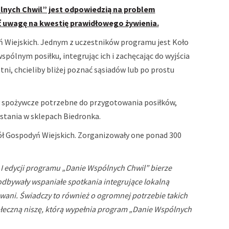
ólnych Chwil” jest odpowiedzią na problem
ć uwagę na kwestię prawidłowego żywienia.
yń Wiejskich. Jednym z uczestników programu jest Koło
spólnym posiłku, integrując ich i zachęcając do wyjścia
tni, chcieliby bliżej poznać sąsiadów lub po prostu
y spożywcze potrzebne do przygotowania posiłków,
stania w sklepach Biedronka.
ół Gospodyń Wiejskich. Zorganizowały one ponad 300
I edycji programu „Danie Wspólnych Chwil” bierze
 odbywały wspaniałe spotkania integrujące lokalną
owani. Świadczy to również o ogromnej potrzebie takich
łeczną niszę, którą wypełnia program „Danie Wspólnych