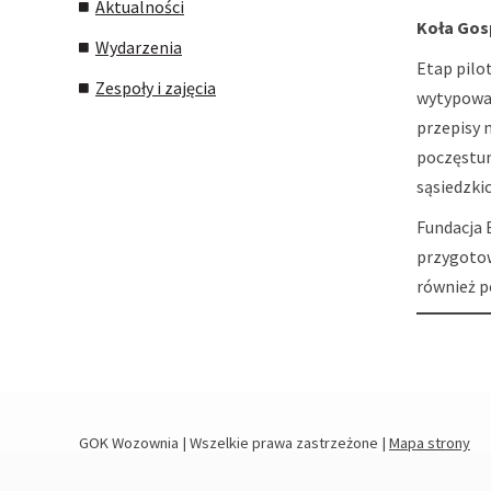
Aktualności
Koła Gosp
Wydarzenia
Etap pilo
Zespoły i zajęcia
wytypować
przepisy 
poczęstun
sąsiedzkic
Fundacja 
przygotow
również p
GOK Wozownia | Wszelkie prawa zastrzeżone |
Mapa strony