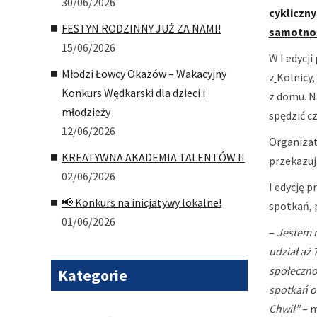
30/06/2026
cykliczny
FESTYN RODZINNY JUŻ ZA NAMI!
samotnoś
15/06/2026
W I edycj
Młodzi Łowcy Okazów – Wakacyjny
z
Kolnicy,
Konkurs Wędkarski dla dzieci i
z domu. Na
młodzieży
spędzić c
12/06/2026
Organizat
KREATYWNA AKADEMIA TALENTÓW II
przekazuj
02/06/2026
I edycję 
📢 Konkurs na inicjatywy lokalne!
spotkań, 
01/06/2026
–
Jestem n
udział aż 
społecznoś
Kategorie
spotkań o
Chwil”
– m