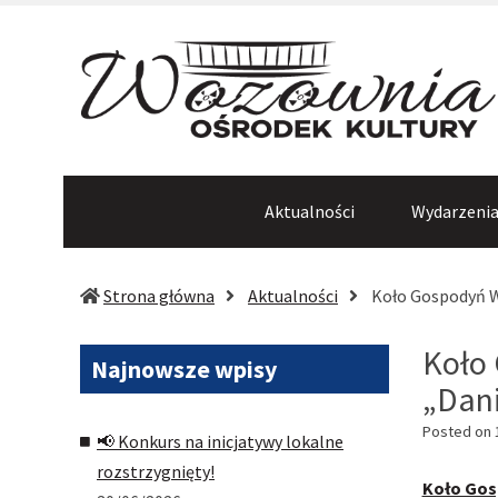
Aktualności
Wydarzeni
Strona główna
Aktualności
Koło Gospodyń Wi
Koło 
Najnowsze
wpisy
„Dani
Posted on
📢 Konkurs na inicjatywy lokalne
rozstrzygnięty!
Koło Gosp