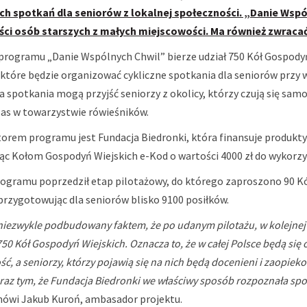
ch spotkań dla seniorów z lokalnej społeczności. „Danie Wsp
ci osób starszych z małych miejscowości. Ma również zwraca
i programu „Danie Wspólnych Chwil” bierze udział 750 Kół Gospod
 które będzie organizować cykliczne spotkania dla seniorów przy w
 spotkania mogą przyjść seniorzy z okolicy, którzy czują się samo
zas w towarzystwie rówieśników.
orem programu jest Fundacja Biedronki, która finansuje produkt
ąc Kołom Gospodyń Wiejskich e-Kod o wartości 4000 zł do wykorzy
programu poprzedził etap pilotażowy, do którego zaproszono 90 K
przygotowując dla seniorów blisko 9100 posiłków.
iezwykle podbudowany faktem, że po udanym pilotażu, w kolejnej 
750 Kół Gospodyń Wiejskich. Oznacza to, że w całej Polsce będą się
ć, a seniorzy, którzy pojawią się na nich będą docenieni i zaopiek
raz tym, że Fundacja Biedronki we właściwy sposób rozpoznała spo
ówi Jakub Kuroń, ambasador projektu.