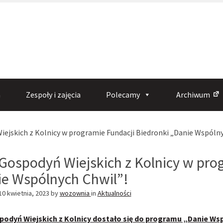
a
Zespoły i zajęcia
Polecamy
Archiwum
ejskich z Kolnicy w programie Fundacji Biedronki „Danie Wspólny
Gospodyń Wiejskich z Kolnicy w pro
e Wspólnych Chwil”!
10 kwietnia, 2023
by
wozownia
in
Aktualności
odyń Wiejskich z Kolnicy dostało się do programu „Danie Ws