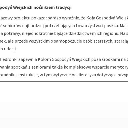
odyń Wiejskich nośnikiem tradycji
tażowy projektu pokazał bardzo wyraźnie, że Koła Gospodyń Wiejski
 seniorów najbardziej potrzebujących towarzystwa i posiłku. Maj
na potrawy, niejednokrotnie będące dziedzictwem ich regionu. Na 
ek, ale przede wszystkim o samopoczucie osób starszych, starając
h relacji.
Biedronki zapewnia Kołom Gospodyń Wiejskich poza środkami na
ania spotkań z seniorami także kompleksowe wsparcie merytory
oradniki i instrukcje, w tym wytyczne od dietetyka dotyczące przy