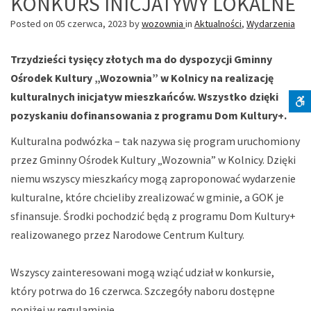
KONKURS INICJATYWY LOKALNE
Posted on
05 czerwca, 2023
by
wozownia
in
Aktualności
,
Wydarzenia
Trzydzieści tysięcy złotych ma do dyspozycji Gminny
Ośrodek Kultury „Wozownia” w Kolnicy na realizację
kulturalnych inicjatyw mieszkańców. Wszystko dzięki
pozyskaniu dofinansowania z programu Dom Kultury+.
S
Kulturalna podwózka – tak nazywa się program uruchomiony
przez Gminny Ośrodek Kultury „Wozownia” w Kolnicy. Dzięki
niemu wszyscy mieszkańcy mogą zaproponować wydarzenie
kulturalne, które chcieliby zrealizować w gminie, a GOK je
sfinansuje. Środki pochodzić będą z programu Dom Kultury+
realizowanego przez Narodowe Centrum Kultury.
Wszyscy zainteresowani mogą wziąć udział w konkursie,
który potrwa do 16 czerwca. Szczegóły naboru dostępne
poniżej w regulaminie.