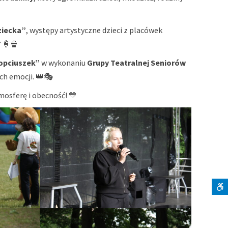
ziecka”
, występy artystyczne dzieci z placówek
🍦🍿
opciuszek”
w wykonaniu
Grupy Teatralnej Seniorów
ch emocji. 👑🎭
osferę i obecność! 💛
S