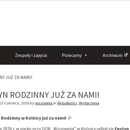
a
Zespoły i zajęcia
Polecamy
Archiwum
(obecna
Y JUŻ ZA NAMI!
strona)
YN RODZINNY JUŻ ZA NAMI!
15 czerwca, 2026
by
wozownia
in
Aktualności
,
Wydarzenia
 Rodzinny w Kolnicy już za nami!
🎉
a 2026 r. w parku przy GOK „Wozownia” w Kolnicy odbył się
Festyn