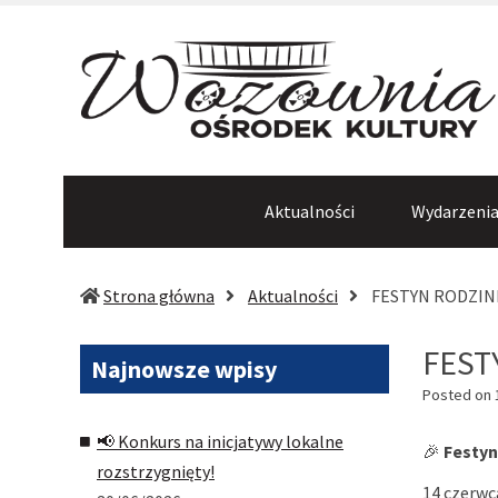
Aktualności
Wydarzeni
Strona główna
Aktualności
FESTYN RODZINN
FEST
Najnowsze
wpisy
Posted on
📢 Konkurs na inicjatywy lokalne
🎉
Festyn
rozstrzygnięty!
14 czerwc