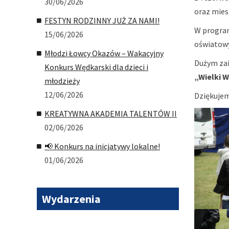
30/06/2026
oraz mies
FESTYN RODZINNY JUŻ ZA NAMI!
W program
15/06/2026
oświatowy
Młodzi Łowcy Okazów – Wakacyjny
Dużym zai
Konkurs Wędkarski dla dzieci i
„Wielki 
młodzieży
12/06/2026
Dziękujem
KREATYWNA AKADEMIA TALENTÓW II
02/06/2026
📢 Konkurs na inicjatywy lokalne!
01/06/2026
Wydarzenia