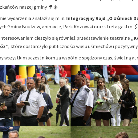
zkańców naszej gminy. 🌳☀️
ie wydarzenia znalazł się m.in.
Integracyjny Rajd „O Uśmiech D
ch Gminy Brudzew, animacje, Park Rozrywki oraz strefa gastro. 
nteresowaniem cieszyło się również przedstawienie teatralne
„K
Wóz”
, które dostarczyło publiczności wielu uśmiechów i pozytywny
y wszystkim uczestnikom za wspólnie spędzony czas, świetną atm