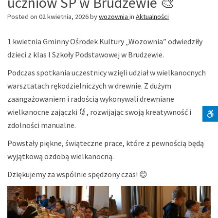
uczniów SP w Brudzewie 🎨
Posted on
02 kwietnia, 2026
by
wozownia
in
Aktualności
1 kwietnia Gminny Ośrodek Kultury „Wozownia” odwiedziły
dzieci z klas I Szkoły Podstawowej w Brudzewie.
Podczas spotkania uczestnicy wzięli udział w wielkanocnych
warsztatach rękodzielniczych w drewnie. Z dużym
zaangażowaniem i radością wykonywali drewniane
wielkanocne zajączki 🐰, rozwijając swoją kreatywność i
zdolności manualne.
S
Powstały piękne, świąteczne prace, które z pewnością będą
wyjątkową ozdobą wielkanocną.
Dziękujemy za wspólnie spędzony czas! 😊