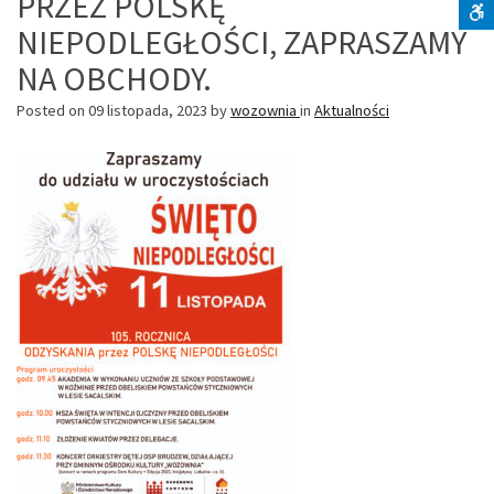
PRZEZ POLSKĘ
NIEPODLEGŁOŚCI, ZAPRASZAMY
S
NA OBCHODY.
Posted on
09 listopada, 2023
by
wozownia
in
Aktualności