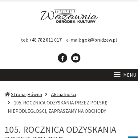
D
F
Contrast
DEFAULT
BLACK
BLACK
YELLOW
tel:
+48 782 011 017
e-mail:
gok@brudzew.pl
CONTRAST
AND
AND
AND
Font
WHITE
YELLOW
BLACK
-
+
READABLE
A
A
SMALLER
LARGER
CONTRAST
CONTRAST
CONTRAST
Facebook
YouTube
FONT
FONT
FONT
MENU
C
W
Strona główna
Aktualności
S
105. ROCZNICA ODZYSKANIA PRZEZ POLSKĘ
(obecna
NIEPODLEGŁOŚCI, ZAPRASZAMY NA OBCHODY.
strona)
105. ROCZNICA ODZYSKANIA