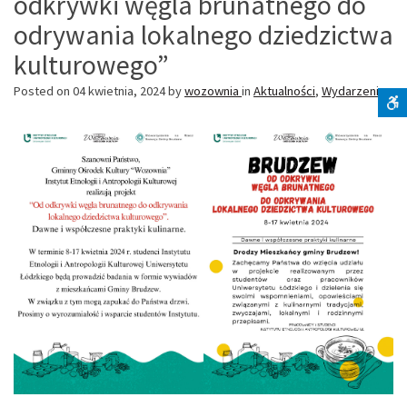
odkrywki węgla brunatnego do
odrywania lokalnego dziedzictwa
kulturowego”
Posted on
04 kwietnia, 2024
by
wozownia
in
Aktualności
,
Wydarzenia
S