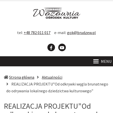
D
F
Contrast
DEFAULT
BLACK
BLACK
YELLOW
tel:
+48 782 011 017
e-mail:
gok@brudzew.pl
CONTRAST
AND
AND
AND
Font
WHITE
YELLOW
BLACK
-
+
READABLE
A
A
SMALLER
LARGER
CONTRAST
CONTRAST
CONTRAST
Facebook
YouTube
FONT
FONT
FONT
MENU
C
W
Strona główna
Aktualności
S
REALIZACJA PROJEKTU”Od odkrywki węgla brunatnego
(obecna
do odrywania lokalnego dziedzictwa kulturowego”
strona)
REALIZACJA PROJEKTU”Od