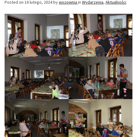
Posted on
16 lutego, 2024
by
wozownia
in
Wydarzenia
,
Aktualności