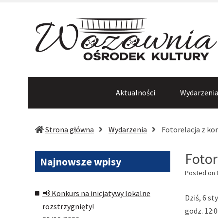
Aktualności
Wydarzeni
Strona główna
Wydarzenia
Fotorelacja z ko
Fotor
Najnowsze
wpisy
Posted on
📢 Konkurs na inicjatywy lokalne
Dziś, 6 s
rozstrzygnięty!
godz. 12: