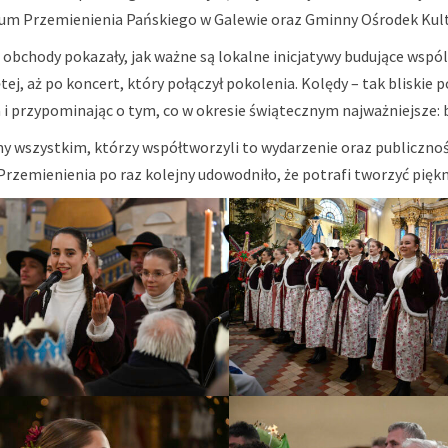
um Przemienienia Pańskiego w Galewie oraz Gminny Ośrodek Kul
e obchody pokazały, jak ważne są lokalne inicjatywy budujące wsp
ej, aż po koncert, który połączył pokolenia. Kolędy – tak bliskie p
 i przypominając o tym, co w okresie świątecznym najważniejsze: b
y wszystkim, którzy współtworzyli to wydarzenie oraz publiczności
rzemienienia po raz kolejny udowodniło, że potrafi tworzyć piękne