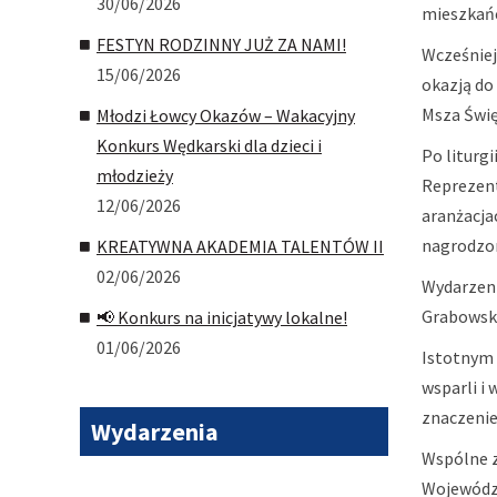
30/06/2026
mieszkańc
FESTYN RODZINNY JUŻ ZA NAMI!
Wcześniej 
15/06/2026
okazją do
Msza Świę
Młodzi Łowcy Okazów – Wakacyjny
Konkurs Wędkarski dla dzieci i
Po liturg
młodzieży
Reprezent
12/06/2026
aranżacja
nagrodzon
KREATYWNA AKADEMIA TALENTÓW II
02/06/2026
Wydarzeni
Grabowski
📢 Konkurs na inicjatywy lokalne!
01/06/2026
Istotnym 
wsparli i
znaczenie
Wydarzenia
Wspólne z
Województ