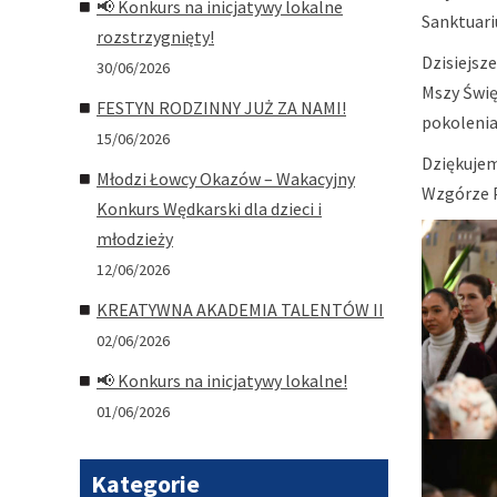
📢 Konkurs na inicjatywy lokalne
Sanktuari
rozstrzygnięty!
Dzisiejsz
30/06/2026
Mszy Święt
FESTYN RODZINNY JUŻ ZA NAMI!
pokolenia
15/06/2026
Dziękujem
Młodzi Łowcy Okazów – Wakacyjny
Wzgórze P
Konkurs Wędkarski dla dzieci i
młodzieży
12/06/2026
KREATYWNA AKADEMIA TALENTÓW II
02/06/2026
📢 Konkurs na inicjatywy lokalne!
01/06/2026
Kategorie