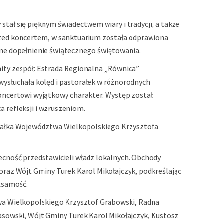
stał się pięknym świadectwem wiary i tradycji, a także
rzed koncertem, w sanktuarium została odprawiona
ne dopełnienie świątecznego świętowania.
mity zespół: Estrada Regionalna „Równica”
wysłuchała kolęd i pastorałek w różnorodnych
koncertowi wyjątkowy charakter. Występ został
 refleksji i wzruszeniom.
szałka Województwa Wielkopolskiego Krzysztofa
cność przedstawicieli władz lokalnych. Obchody
oraz Wójt Gminy Turek Karol Mikołajczyk, podkreślając
żsamość.
wa Wielkopolskiego Krzysztof Grabowski, Radna
owski, Wójt Gminy Turek Karol Mikołajczyk, Kustosz