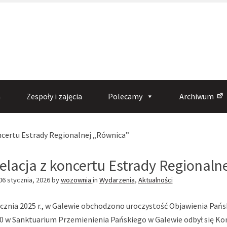
a
Zespoły i zajęcia
Polecamy
Archiwum
(obecna
ncertu Estrady Regionalnej „Równica”
strona)
elacja z koncertu Estrady Regionaln
06 stycznia, 2026
by
wozownia
in
Wydarzenia
,
Aktualności
tycznia 2025 r., w Galewie obchodzono uroczystość Objawienia Pa
00 w Sanktuarium Przemienienia
Pańskiego w Galewie odbył się Kon