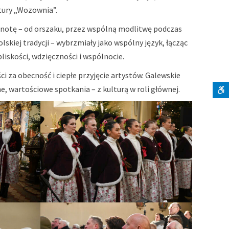
tury „Wozownia”.
ólnotę – od orszaku, przez wspólną modlitwę podczas
olskiej tradycji – wybrzmiały jako wspólny język, łącząc
liskości, wdzięczności i wspólnocie.
 za obecność i ciepłe przyjęcie artystów. Galewskie
, wartościowe spotkania – z kulturą w roli głównej.
S