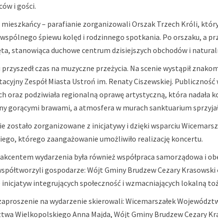
ów i gości.
mieszkańcy – parafianie zorganizowali Orszak Trzech Króli, który 
 wspólnego śpiewu kolęd i rodzinnego spotkania. Po orszaku, a p
ta, stanowiąca duchowe centrum dzisiejszych obchodów i natural
ii przyszedł czas na muzyczne przeżycia. Na scenie wystąpił znako
acyjny Zespół Miasta Ustroń im. Renaty Ciszewskiej. Publiczność 
ch oraz podziwiała regionalną oprawę artystyczną, która nadała 
y gorącymi brawami, a atmosfera w murach sanktuarium sprzyjała
e zostało zorganizowane z inicjatywy i dzięki wsparciu Wicemar
ego, którego zaangażowanie umożliwiło realizację koncertu.
akcentem wydarzenia była również współpraca samorządowa i obe
 współtworzyli gospodarze: Wójt Gminy Brudzew Cezary Krasowski 
 inicjatyw integrujących społeczność i wzmacniających lokalną to
aproszenie na wydarzenie skierowali: Wicemarszałek Województ
wa Wielkopolskiego Anna Majda, Wójt Gminy Brudzew Cezary Kras