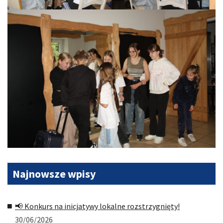
Najnowsze
wpisy
📢 Konkurs na inicjatywy lokalne rozstrzygnięty!
30/06/2026