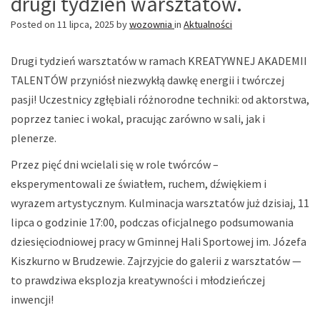
drugi tydzień warsztatów.
Posted on
11 lipca, 2025
by
wozownia
in
Aktualności
Drugi tydzień warsztatów w ramach KREATYWNEJ AKADEMII
TALENTÓW przyniósł niezwykłą dawkę energii i twórczej
pasji! Uczestnicy zgłębiali różnorodne techniki: od aktorstwa,
poprzez taniec i wokal, pracując zarówno w sali, jak i
plenerze.
Przez pięć dni wcielali się w role twórców –
eksperymentowali ze światłem, ruchem, dźwiękiem i
wyrazem artystycznym. Kulminacja warsztatów już dzisiaj, 11
lipca o godzinie 17:00, podczas oficjalnego podsumowania
dziesięciodniowej pracy w Gminnej Hali Sportowej im. Józefa
Kiszkurno w Brudzewie. Zajrzyjcie do galerii z warsztatów —
to prawdziwa eksplozja kreatywności i młodzieńczej
inwencji!