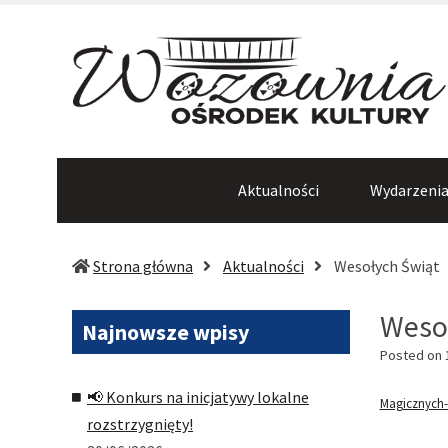
Aktualności
Wydarzeni
(
Strona główna
Aktualności
Wesołych Świąt
s
Weso
Najnowsze
wpisy
Posted on
📢 Konkurs na inicjatywy lokalne
Magicznych-
rozstrzygnięty!