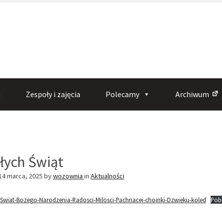
a
Zespoły i zajęcia
Polecamy
Archiwum
obecna
trona)
łych Świąt
14 marca, 2025
by
wozownia
in
Aktualności
Swiat-Bozego-Narodzenia-Radosci-Milosci-Pachnacej-choinki-Dzwieku-koled
Pob