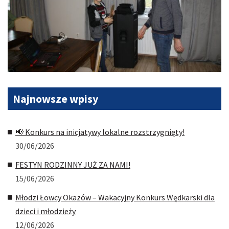
Najnowsze
wpisy
📢 Konkurs na inicjatywy lokalne rozstrzygnięty!
30/06/2026
FESTYN RODZINNY JUŻ ZA NAMI!
15/06/2026
Młodzi Łowcy Okazów – Wakacyjny Konkurs Wędkarski dla
dzieci i młodzieży
12/06/2026